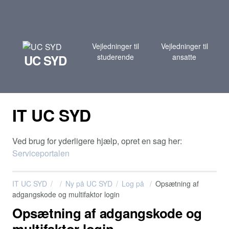
Vejledninger til
Vejledninger til
UC SYD
studerende
ansatte
IT UC SYD
Ved brug for yderligere hjælp, opret en sag her:
Serviceportalen
IT UC SYD
Ny på UC SYD
Log på
Opsætning af
adgangskode og multifaktor login
Opsætning af adgangskode og
multifaktor login