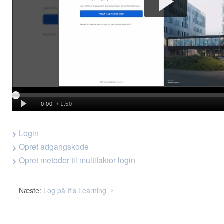
Login
Opret adgangskode
Opret metoder til multifaktor login
Næste:
Log på It's Learning